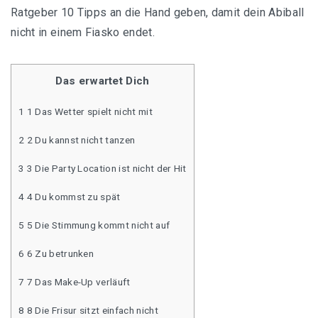
Ratgeber
10 Tipps an die Hand geben, damit dein Abiball
Abiballkleid in Rosa
nicht in einem Fiasko endet.
Abiballkleider in Rot
Das erwartet Dich
Abiballkleid in Schwarz
1 1 Das Wetter spielt nicht mit
Abiballkleid in Violett
2 2 Du kannst nicht tanzen
Abiballkleider in Weiß
3 3 Die Party Location ist nicht der Hit
4 4 Du kommst zu spät
5 5 Die Stimmung kommt nicht auf
Abiballkleider mit Ärmeln
6 6 Zu betrunken
Asymmetrische Abiballkleider
7 7 Das Make-Up verläuft
Abiballkleider für Mollige
8 8 Die Frisur sitzt einfach nicht