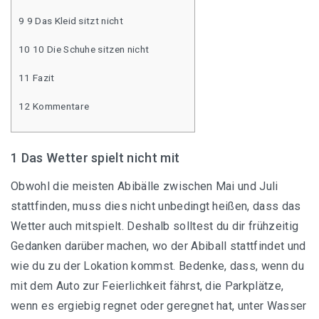
9 9 Das Kleid sitzt nicht
Bodenlange Abiballkleider
10 10 Die Schuhe sitzen nicht
Figurbetonte Abiballkleider
11 Fazit
Kurze Abiballkleider
12 Kommentare
Lange Abiballkleider
1 Das Wetter spielt nicht mit
Rückenfreie Abiballkleider
Obwohl die meisten Abibälle zwischen Mai und Juli
stattfinden, muss dies nicht unbedingt heißen, dass das
Wetter auch mitspielt. Deshalb solltest du dir frühzeitig
Abibalkleid in Berlin
Gedanken darüber machen, wo der Abiball stattfindet und
wie du zu der Lokation kommst. Bedenke, dass, wenn du
Abiballkleid in Duisburg
mit dem Auto zur Feierlichkeit fährst, die Parkplätze,
wenn es ergiebig regnet oder geregnet hat, unter Wasser
Abiballkleid in Hamburg