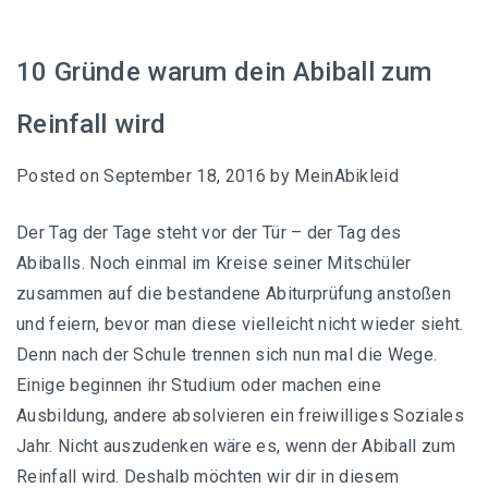
Abiballkleid in Apricot
10 Gründe warum dein Abiball zum
Abiballkleid in Beige
Reinfall wird
Abiballkleid in Blau
Posted on
September 18, 2016
by
MeinAbikleid
Abiballkleid in Bordeaux
Der Tag der Tage steht vor der Tür – der Tag des
Abiballkleid in Champagner
Abiballs. Noch einmal im Kreise seiner Mitschüler
zusammen auf die bestandene Abiturprüfung anstoßen
Abiballkleid in Creme
und feiern, bevor man diese vielleicht nicht wieder sieht.
Denn nach der Schule trennen sich nun mal die Wege.
Abiballkleid in Dunkelblau
Einige beginnen ihr Studium oder machen eine
Abiballkleider in Dunkelrot
Ausbildung, andere absolvieren ein freiwilliges Soziales
Jahr. Nicht auszudenken wäre es, wenn der Abiball zum
Abiballkleid in Mintgrün
Reinfall wird. Deshalb möchten wir dir in diesem