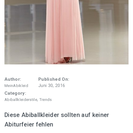
Abiballkleid in Rosa
Abiballkleider in Rot
Abiballkleid in Schwarz
Abiballkleid in Violett
Abiballkleider in Weiß
Author:
Published On:
Juni 30, 2016
MeinAbikleid
Category:
Abiballkleider mit Ärmeln
,
Abiballkleiderstile
Trends
Asymmetrische Abiballkleider
Diese Abiballkleider sollten auf keiner
Abiturfeier fehlen
Abiballkleider für Mollige